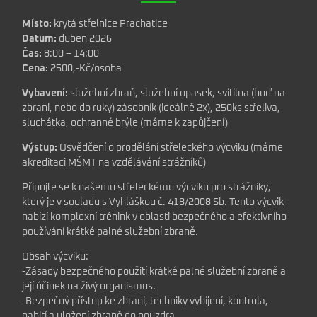
Místo:
krytá střelnice Prachatice
Datum:
duben 2026
Čas:
8:00 – 14:00
Cena:
2500,-Kč/osoba
Vybavení:
služební zbraň, služební opasek, svítilna (buď na
zbrani, nebo do ruky) zásobník (ideálně 2x), 250ks střeliva,
sluchátka, ochranné brýle (máme k zapůjčení)
Výstup:
Osvědčení o prodělání střeleckého výcviku (máme
akreditaci MŠMT na vzdělávání strážníků)
Připojte se k našemu střeleckému výcviku pro strážníky,
který je v souladu s Vyhláškou č. 418/2008 Sb. Tento výcvik
nabízí komplexní trénink v oblasti bezpečného a efektivního
používání krátké palné služební zbraně.
Obsah výcviku:
-Zásady bezpečného použití krátké palné služební zbraně a
její účinek na živý organismus.
-Bezpečný přístup ke zbrani, techniky vybíjení, kontrola,
nabití a uložení zbraně do pouzdra.