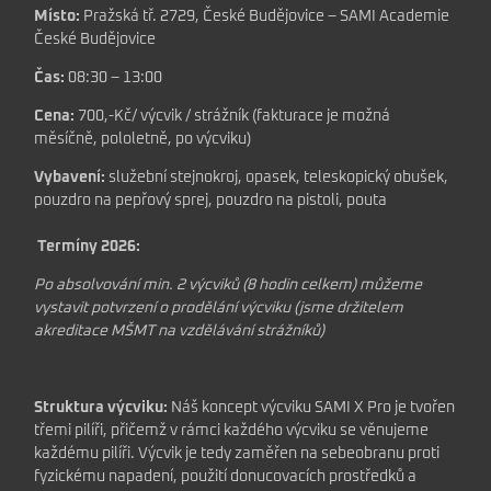
Místo:
Pražská tř. 2729, České Budějovice – SAMI Academie
České Budějovice
Čas:
08:30 – 13:00
Cena:
700,-Kč/ výcvik / strážník (fakturace je možná
měsíčně, pololetně, po výcviku)
Vybavení:
služební stejnokroj, opasek, teleskopický obušek,
pouzdro na pepřový sprej, pouzdro na pistoli, pouta
Termíny 2026:
Po absolvování min. 2 výcviků (8 hodin celkem) můžeme
vystavit potvrzení o prodělání
výcviku (jsme držitelem
akreditace MŠMT na vzdělávání strážníků)
Struktura výcviku:
Náš koncept výcviku SAMI X Pro je tvořen
třemi pilíři, přičemž v rámci každého výcviku se věnujeme
každému pilíři. Výcvik je tedy zaměřen na sebeobranu proti
fyzickému napadení, použití donucovacích prostředků a