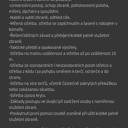
-Univerzální postoj, úchop zbraně, pohotovostní poloha,
míření, dýchání a spouštění.
-Nabití a vybití zbraně, odhled cíle.
-Mířená střelba, střelba se zapíchnutím a tasení s nábojem v
komoře.
-Řešení běžných závad a přebíjení krátké palné služební
zbraně.
-Taktické přebití a opakované výstřely.
-Střelba na malou vzdálenost a střelba až po vzdálenost 15
m.
-Střelba ze standardních i nestandardních poloh střelce a
střelba z klidu i za pohybu směrem k terči, od terče a do
strany.
-Střelba na více terčů, včetně částečně zakrytých překážkou
nebo zakázanou siluetou.
-Střelba zpoza krytu.
-Základy postupu ve dvojici při zadržení osoby s namířenou
služební zbraní.
-Poskytnutí první pomoci osobě zraněné při užití krátké palné
služební zbraně.