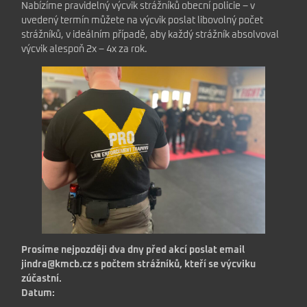
Nabízíme pravidelný výcvik strážníků obecní policie – v
uvedený termín můžete na výcvik poslat libovolný počet
strážníků, v ideálním případě, aby každý strážník absolvoval
výcvik alespoň 2x – 4x za rok.
Prosíme nejpozději dva dny před akcí poslat email
jindra@kmcb.cz s počtem strážníků, kteří se výcviku
zúčastní.
Datum: