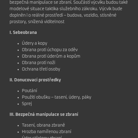
bezpečná manipulace se zbraní. Součástí výcviku budou také
modelové situace taktika služebního zákroku. Výcvik bude
doplněn i o reálné prostředí – budova, vozidlo, stísněné
prostory, snížená viditelnost
I. Sebeobrana
Údery a kopy
Obrana proti úchopu za oděv
Obrana proti úderům a kopům
Obrana proti noži
Ochrana třetí osoby
II.
Donucovací prostředky
Poutání
Použití obušku – tasení, údery, páky
Sprej
III.
Bezpečná manipulace se zbraní
Tasení, obrana zbraně
Hrozba namířenou zbraní