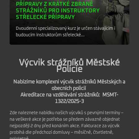
PŘÍPRAVY Z KRÁTKÉ ZBRANĚ
STRÁŽNÍKŮ PRO INSTRUKTORY
STŘELECKÉ PŘÍPRAVY
Dvoudenní specializovaný kurz je určen stávajícím i
budoucím instruktorům střelecké...
Výcvik strážníků Městské
Policie
Nabízíme komplexní výcvik strážníků Městských a
obecních policií
Akreditace na vzdělávání strážníků: MSMT-
1322/2025-3
Zde naleznete nabídku našich výcviků s pevnými termíny –
na veškeré akce je potřeba se předem závazně objednat
nejpozději 2 dny před konáním akce. Fakturace za výcvik
probíhá dle předchozí domluvy – měsíčně, čtvrtletně,
pololetně