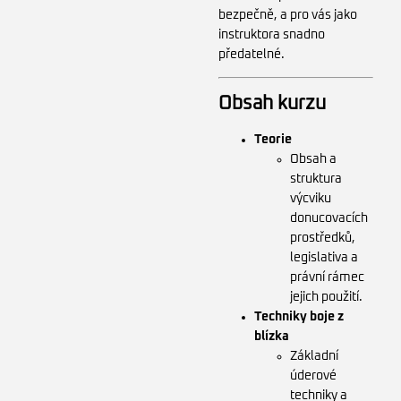
bezpečně, a pro vás jako
instruktora snadno
předatelné.
Obsah kurzu
Teorie
Obsah a
struktura
výcviku
donucovacích
prostředků,
legislativa a
právní rámec
jejich použití.
Techniky boje z
blízka
Základní
úderové
techniky a