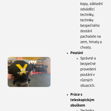
kopy, základní
odváděcí
techniky,
techniky
bezpečného
dostání
pachatele na
zem, hmaty a
chvaty.
Poutání
Správné a
bezpečné
provedení
poutání v
různých
situacích.
Práce s
teleskopickým
obuškem
Technika