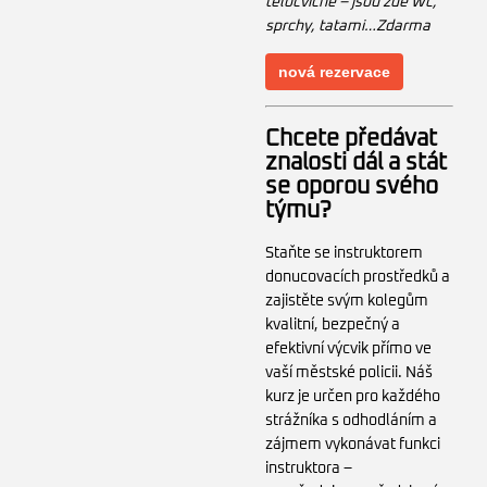
tělocvičně – jsou zde Wc,
sprchy, tatami…Zdarma
nová rezervace
Chcete předávat
znalosti dál a stát
se oporou svého
týmu?
Staňte se instruktorem
donucovacích prostředků a
zajistěte svým kolegům
kvalitní, bezpečný a
efektivní výcvik přímo ve
vaší městské policii. Náš
kurz je určen pro každého
strážníka s odhodláním a
zájmem vykonávat funkci
instruktora –