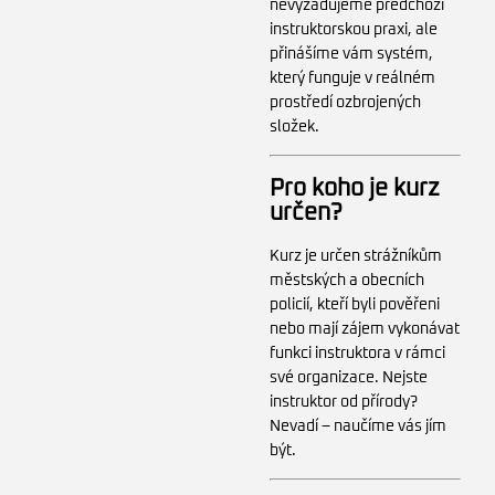
nevyžadujeme předchozí
instruktorskou praxi, ale
přinášíme vám systém,
který funguje v reálném
prostředí ozbrojených
složek.
Pro koho je kurz
určen?
Kurz je určen strážníkům
městských a obecních
policií, kteří byli pověřeni
nebo mají zájem vykonávat
funkci instruktora v rámci
své organizace. Nejste
instruktor od přírody?
Nevadí – naučíme vás jím
být.