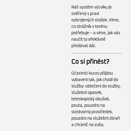
Náš systém výcviku je
ověřený v praxi
ozbrojených složek. Víme,
co strážník v terénu
potřebuje – a víme, jak vás
naučit to efektivně
předávat dál.
Co si přinést?
Účastníci kurzu přijdou
vybaveni tak, jak chodí do
služby: oblečení do služby,
služební opasek,
teleskopický obušek,
pouta, pouzdro na
slzotvorný prostředek,
pouzdro na služební zbraň
a chránič na zuby.