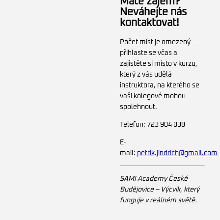
Máte zájem?
Neváhejte nás
kontaktovat!
Počet míst je omezený –
přihlaste se včas a
zajistěte si místo v kurzu,
který z vás udělá
instruktora, na kterého se
vaši kolegové mohou
spolehnout.
Telefon: 723 904 038
E-
mail:
petrik.jindrich@gmail.com
SAMI Academy České
Budějovice – Výcvik, který
funguje v reálném světě.