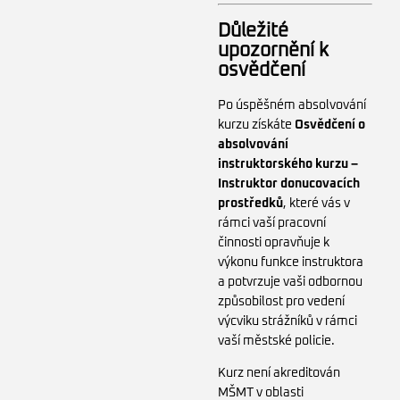
Důležité
upozornění k
osvědčení
Po úspěšném absolvování
kurzu získáte
Osvědčení o
absolvování
instruktorského kurzu –
Instruktor donucovacích
prostředků
, které vás v
rámci vaší pracovní
činnosti opravňuje k
výkonu funkce instruktora
a potvrzuje vaši odbornou
způsobilost pro vedení
výcviku strážníků v rámci
vaší městské policie.
Kurz není akreditován
MŠMT v oblasti