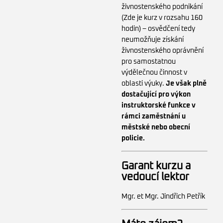
živnostenského podnikání
(Zde je kurz v rozsahu 160
hodin) – osvědčení tedy
neumožňuje získání
živnostenského oprávnění
pro samostatnou
výdělečnou činnost v
oblasti výuky.
Je však plně
dostačující pro výkon
instruktorské funkce v
rámci zaměstnání u
městské nebo obecní
policie.
Garant kurzu a
vedoucí lektor
Mgr. et Mgr. Jindřich Petřík